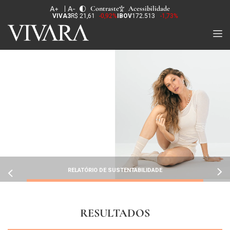
Contraste
Acessibilidade
VIVA3
R$ 21,61
-0,92%
IBOV
172.513
-1,73%
RELATÓRIO DE SUSTENTABILIDADE
RESULTADOS